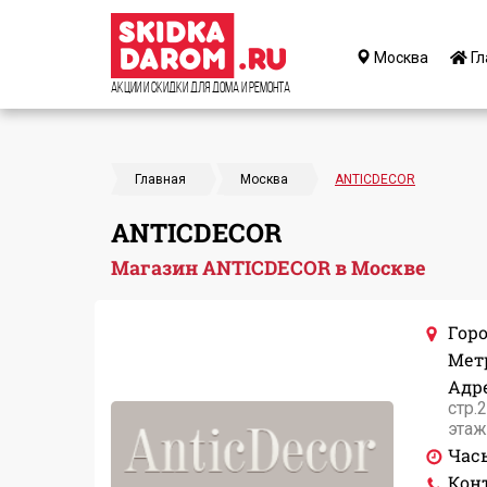
Москва
Гл
Акции и Скидки для дома и ремонта
Главная
Москва
ANTICDECOR
ANTICDECOR
Магазин ANTICDECOR в Москве
Горо
Мет
Адре
стр.
этаж
Час
Кон