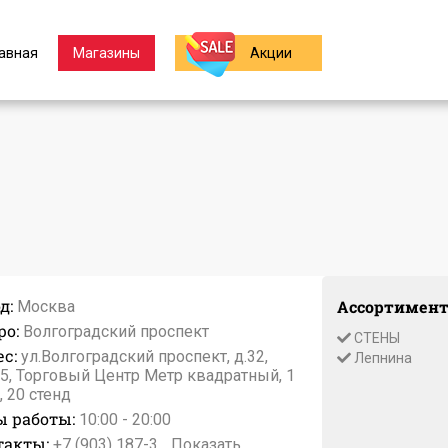
авная
Магазины
Акции
д:
Ассортимент
Москва
ро:
Волгоградский проспект
СТЕНЫ
с:
ул.Волгоградский проспект, д.32,
Лепнина
25, Торговый Центр Метр квадратный, 1
, 20 стенд
ы работы:
10:00 - 20:00
такты:
+7 (903) 187-3...
Показать