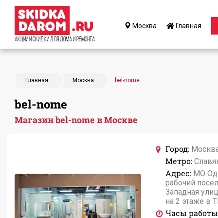
Москва
Главная
Акции и Скидки для дома и ремонта
Главная
Москва
bel-nome
bel-nome
Магазин bel-nome в Москве
Город:
Москв
Метро:
Славян
Адрес:
МО Од
рабочий посе
Западная улица
на 2 этаже в 
Часы работы