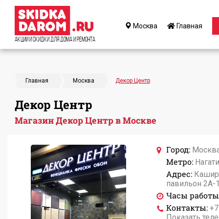
Москва
Главная
Акции и Скидки для дома и ремонта
Главная
Москва
Декор Центр
Декор Центр
Магазин Декор Центр в Москве
Город:
Москв
Метро:
Нагати
Адрес:
Каширс
павильон 2А-
Часы работы
Контакты:
+7
Показать тел