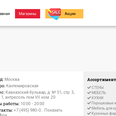
авная
Магазины
Акции
д:
Ассортимент
Москва
ро:
Кантемировская
СТЕНЫ
с:
Кавказский бульвар, д. № 51, стр. 3,
МЕБЕЛЬ
 1, антресоль пом VII ком. 20
КУХНИ
ы работы:
Порошковые к
10:00 - 20:00
Мебель для к
такты:
+7 (495) 980-0...
Показать
Кухонные фар
фон