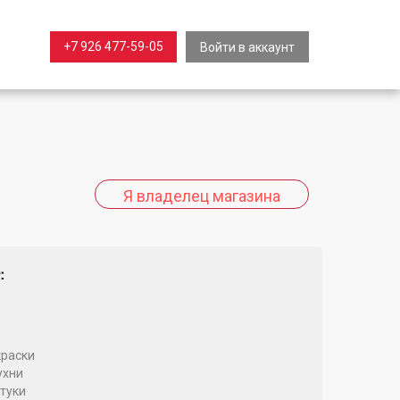
+7 926 477-59-05
Войти в аккаунт
:
раски
ухни
туки