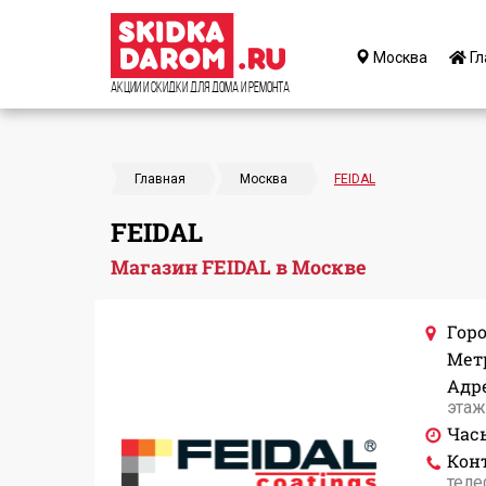
Москва
Гл
Акции и Скидки для дома и ремонта
Главная
Москва
FEIDAL
FEIDAL
Магазин FEIDAL в Москве
Горо
Мет
Адре
этаж
Час
Кон
теле