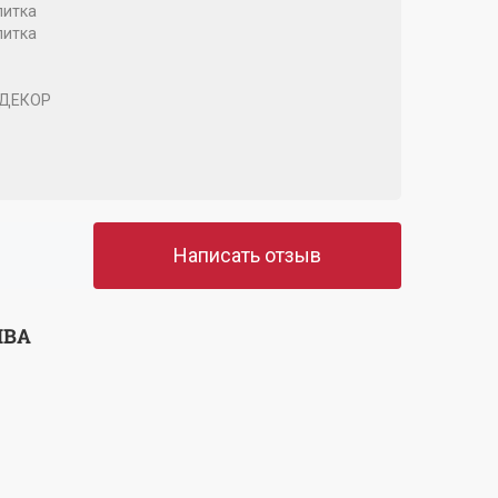
литка
литка
 ДЕКОР
Написать отзыв
ЫВА