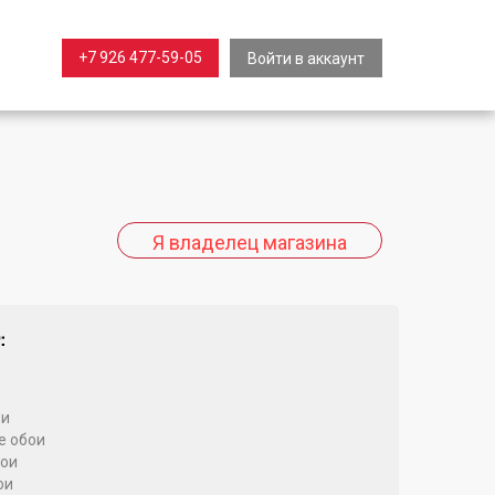
+7 926 477-59-05
Войти в аккаунт
:
ои
 обои
ои
ои