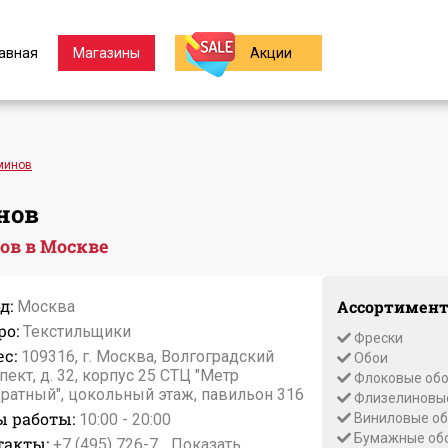
авная
Магазины
Акции
аминов
нов
ов в Москве
д:
Ассортимент
Москва
ро:
Текстильщики
Фрески
с:
109316, г. Москва, Волгоградский
Обои
пект, д. 32, корпус 25 СТЦ "Метр
Флоковые об
ратный", цокольный этаж, павильон 316
Флизелиновые
ы работы:
10:00 - 20:00
Виниловые об
Бумажные об
такты:
+7 (495) 726-7...
Показать