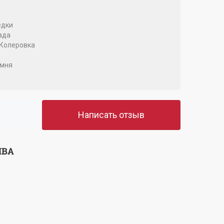
едки
ада
Колеровка
амня
Написать отзыв
ЫВА