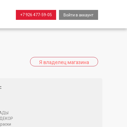
+7 926 477-59-05
Войти в аккаунт
:
САДЫ
 ДЕКОР
раски