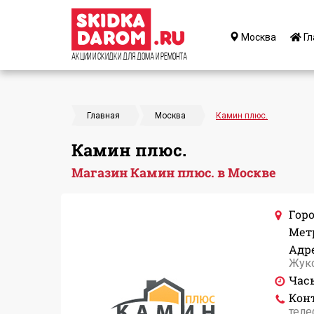
Москва
Гл
Акции и Скидки для дома и ремонта
Главная
Москва
Камин плюс.
Камин плюс.
Магазин Камин плюс. в Москве
Горо
Мет
Адре
Жуко
Час
Кон
теле