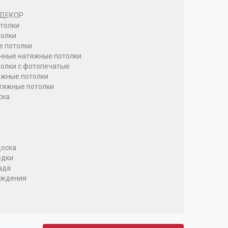
 ДЕКОР
толки
олки
 потолки
ные натяжные потолки
олки с фотопечатью
жные потолки
тяжные потолки
ска
оска
едки
ада
аждения