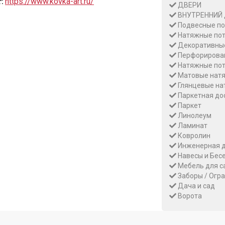
:
https://www.kovka-art.ru/
ДВЕРИ
ВНУТРЕННИЙ
Подвесные по
Натяжные пот
Декоративные
Перфорирован
Натяжные пот
Матовые натя
Глянцевые на
Паркетная до
Паркет
Линолеум
Ламинат
Ковролин
Инженерная д
Навесы и Бес
Мебель для с
Заборы / Огр
Дача и сад
Ворота