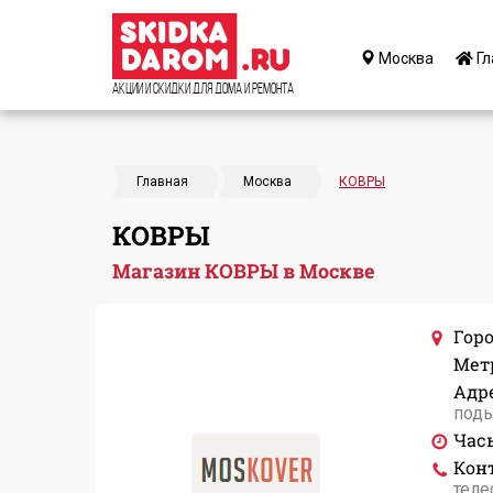
Москва
Гл
Акции и Скидки для дома и ремонта
Главная
Москва
КОВРЫ
КОВРЫ
Магазин КОВРЫ в Москве
Горо
Мет
Адре
подь
Час
Кон
теле