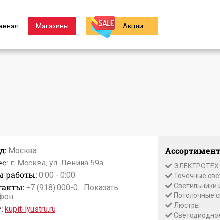
авная
Магазины
Акции
д:
Ассортимент
Москва
с:
г. Москва, ул. Ленина 59а
ЭЛЕКТРОТЕХ.
ы работы:
0:00 - 0:00
Точечные све
такты:
Светильники 
+7 (918) 000-0...
Показать
Потолочные с
фон
Люстры
:
kupit-lyustru.ru
Светодиодно