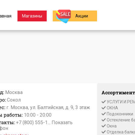
авная
Магазины
Акции
д:
Ассортимент
Москва
ро:
Сокол
УСЛУГИ И РЕ
с:
г. Москва, ул. Балтийская, д. 9, 3 этаж
ОКНА
ы работы:
Подоконники
10:00 - 20:00
Остекление б
такты:
+7 (800) 555-1...
Показать
Окна
фон
Отделка балк