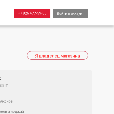
+7 926 477-59-05
Войти в аккаунт
:
МОНТ
алконов
онов и лоджий