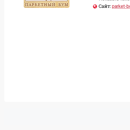
Сайт:
parket-b