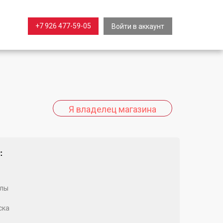
+7 926 477-59-05
Войти в аккаунт
:
олы
ска