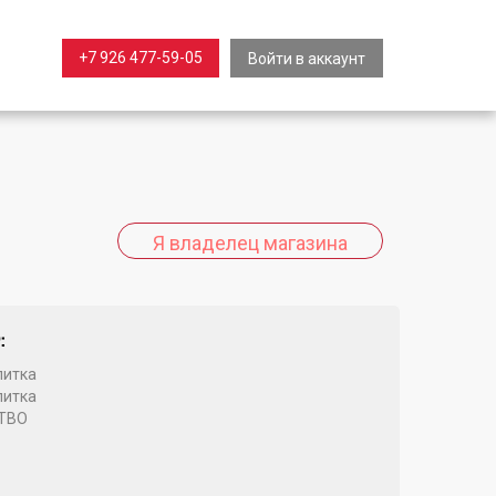
+7 926 477-59-05
Войти в аккаунт
:
литка
литка
ТВО