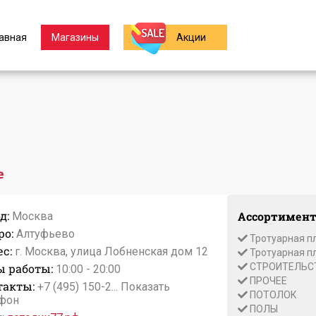
авная
Магазины
Акции
е
д:
Ассортимент
Москва
ро:
Алтуфьево
Тротуарная п
с:
г. Москва, улица Лобненская дом 12
Тротуарная п
ы работы:
СТРОИТЕЛЬС
10:00 - 20:00
ПРОЧЕЕ
такты:
+7 (495) 150-2...
Показать
ПОТОЛОК
фон
ПОЛЫ