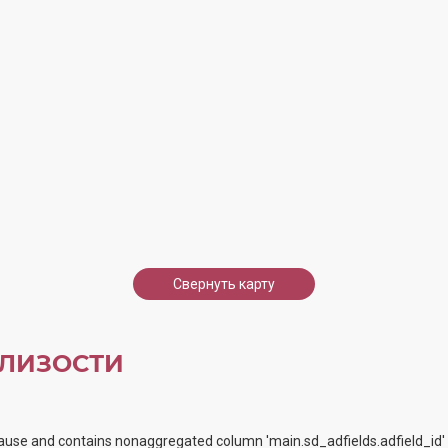
Свернуть карту
ЛИЗОСТИ
ause and contains nonaggregated column 'main.sd_adfields.adfield_id' 