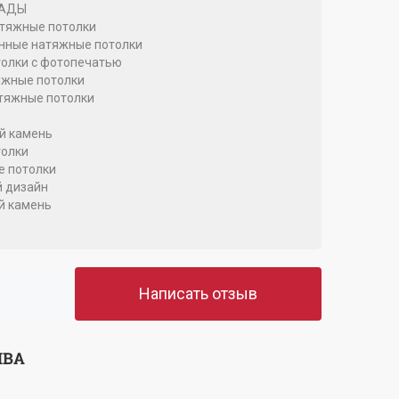
САДЫ
тяжные потолки
ные натяжные потолки
олки с фотопечатью
жные потолки
тяжные потолки
й камень
олки
 потолки
 дизайн
й камень
Написать отзыв
ЫВА