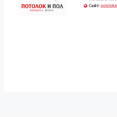
Сайт:
potolokip