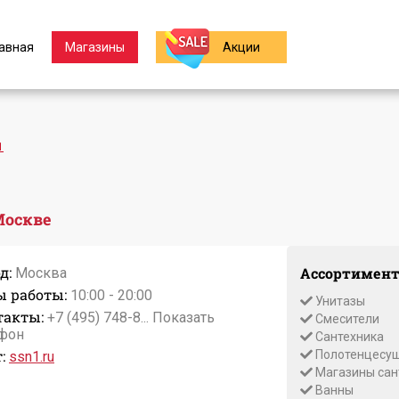
авная
Магазины
Акции
1
Москве
д:
Ассортимент
Москва
ы работы:
10:00 - 20:00
Унитазы
такты:
+7 (495) 748-8...
Показать
Смесители
фон
Сантехника
:
Полотенцесуш
ssn1.ru
Магазины сан
Ванны