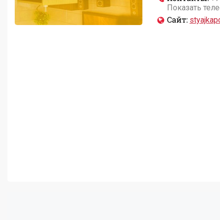
Показать тел
Сайт:
styajkapo