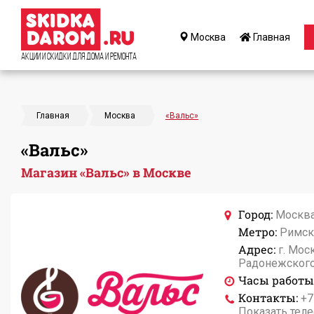
Москва
Главная
Акции и Скидки для дома и ремонта
Главная
Москва
«Вальс»
«Вальс»
Магазин «Вальс» в Москве
Город:
Москв
Метро:
Римск
Адрес:
г. Мос
Радонежского,
Часы работы
Контакты:
+7
Показать тел