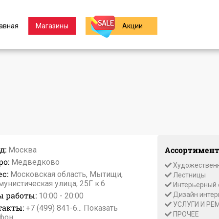
авная
Магазины
Акции
д:
Ассортимент
Москва
ро:
Медведково
Художественн
с:
Московская область, Мытищи,
Лестницы
унистическая улица, 25Г к.6
Интерьерный 
ы работы:
Дизайн интер
10:00 - 20:00
УСЛУГИ И РЕ
такты:
+7 (499) 841-6...
Показать
ПРОЧЕЕ
фон