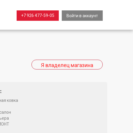
+7 926 477-59-05
Войти в аккаунт
:
ая ковка
салон
ьера
МОНТ