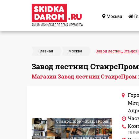
Москва
Гл
Акции и Скидки для дома и ремонта
Главная
Москва
Завод лестниц СтаирсП
Завод лестниц СтаирсПром
Магазин Завод лестниц СтаирсПром 
Горо
Мет
Адре
Час
Кон
теле