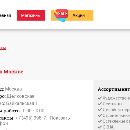
авная
Магазины
Акции
ром
в Москве
д:
Ассортимент
Москва
ро:
Щелковская
Художественн
с:
Байкальская 1
Лестницы
ы работы:
Дизайн интер
0:00 - 0:00
Строительные
такты:
+7 (495) 998-7...
Показать
Остекление б
фон
ОКНА