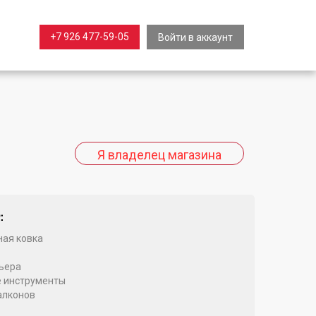
+7 926 477-59-05
Войти в аккаунт
:
ая ковка
ьера
 инструменты
алконов