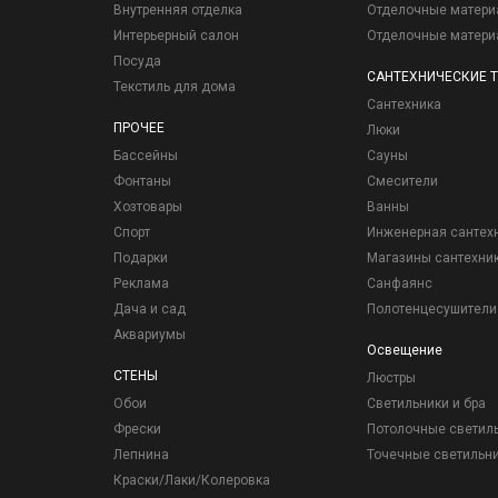
Внутренняя отделка
Отделочные матер
Интерьерный салон
Отделочные матер
Посуда
САНТЕХНИЧЕСКИЕ 
Текстиль для дома
Сантехника
ПРОЧЕЕ
Люки
Бассейны
Сауны
Фонтаны
Смесители
Хозтовары
Ванны
Спорт
Инженерная сантех
Подарки
Магазины сантехни
Реклама
Санфаянс
Дача и сад
Полотенцесушители
Аквариумы
Освещение
СТЕНЫ
Люстры
Обои
Светильники и бра
Фрески
Потолочные светил
Лепнина
Точечные светильн
Краски/Лаки/Колеровка