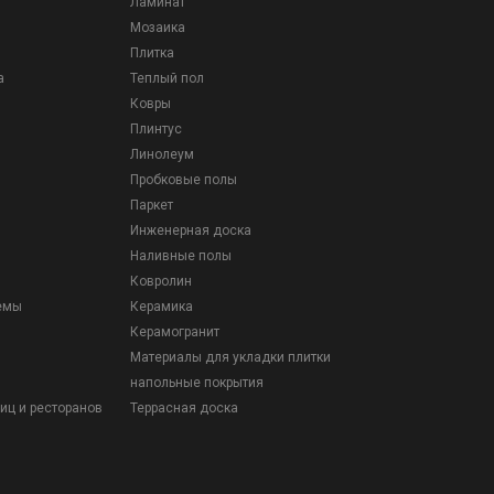
Ламинат
Мозаика
Плитка
а
Теплый пол
Ковры
Плинтус
Линолеум
Пробковые полы
Паркет
Инженерная доска
Наливные полы
Ковролин
емы
Керамика
Керамогранит
Материалы для укладки плитки
напольные покрытия
иц и ресторанов
Террасная доска