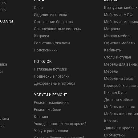
ОКНА
МЕБЕЛЬ
иалы
Окна
Корпусная мебель
иалы
Изделия из стекла
Мебель из МДФ
ТОВАРЫ
Остекление балконов
Мебель из массив
Солнцезащитные системы
Матрасы
Витражи
Мягкая мебель
Рольставни/жалюзи
Офисная мебель
Подоконники
Кабинеты
Столы и стулья
ПОТОЛОК
ника
Мебель для ванны
Натяжные потолки
ки
Мебель
Подвесные потолки
Мебель на заказ
Декоративные потолки
Гардеробные сист
Шкафы Купе
УСЛУГИ И РЕМОНТ
Детская мебель
Ремонт помещений
Мебель для сада
Ремонт мебели
Мебель для гостин
Клининг
ьники
Кровати
Укладка напольных покрытий
ики
Диваны и кресла
Услуга распиловки
Библиотеки