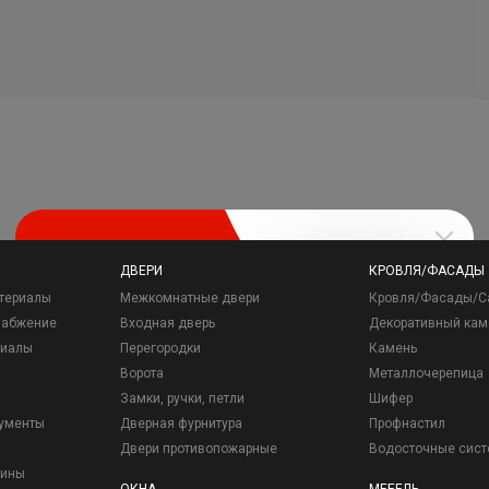
ДВЕРИ
КРОВЛЯ/ФАСАДЫ
териалы
Межкомнатные двери
Кровля/Фасады/С
набжение
Входная дверь
Декоративный кам
риалы
Перегородки
Камень
Ворота
Металлочерепица
Замки, ручки, петли
Шифер
рументы
Дверная фурнитура
Профнастил
Двери противопожарные
Водосточные сис
зины