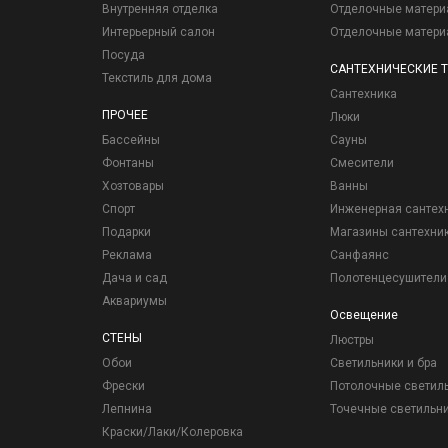
Внутренняя отделка
Отделочные матер
Интерьерный салон
Отделочные матер
Посуда
САНТЕХНИЧЕСКИЕ 
Текстиль для дома
Сантехника
ПРОЧЕЕ
Люки
Бассейны
Сауны
Фонтаны
Смесители
Хозтовары
Ванны
Спорт
Инженерная сантех
Подарки
Магазины сантехни
Реклама
Санфаянс
Дача и сад
Полотенцесушители
Аквариумы
Освещение
СТЕНЫ
Люстры
Обои
Светильники и бра
Фрески
Потолочные светил
Лепнина
Точечные светильн
Краски/Лаки/Колеровка