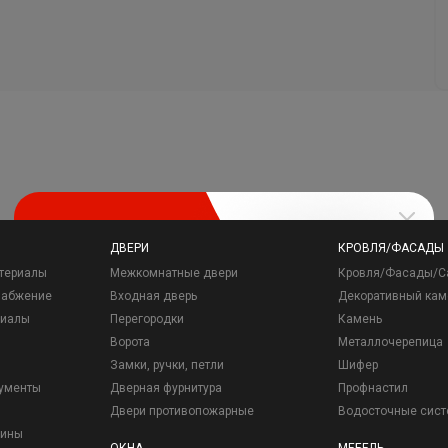
ДВЕРИ
КРОВЛЯ/ФАСАДЫ
териалы
Межкомнатные двери
Кровля/Фасады/С
набжение
Входная дверь
Декоративный кам
риалы
Перегородки
Камень
Ворота
Металлочерепица
Замки, ручки, петли
Шифер
рументы
Дверная фурнитура
Профнастил
Двери противопожарные
Водосточные сис
зины