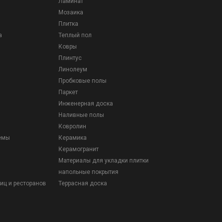
Ламинат
Мозаика
Плитка
а
Теплый пол
Ковры
Плинтус
Линолеум
Пробковые полы
Паркет
Инженерная доска
Наливные полы
Ковролин
емы
Керамика
Керамогранит
Материалы для укладки плитки
напольные покрытия
иц и ресторанов
Террасная доска