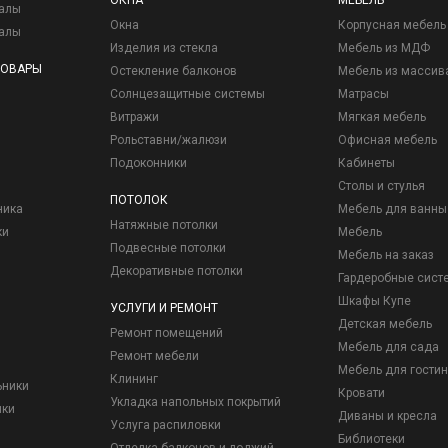
ОКНА
МЕБЕЛЬ
иалы
Окна
Корпусная мебель
иалы
Изделия из стекла
Мебель из МДФ
ТОВАРЫ
Остекление балконов
Мебель из массив
Солнцезащитные системы
Матрасы
Витражи
Мягкая мебель
Рольставни/жалюзи
Офисная мебель
Подоконники
Кабинеты
Столы и стулья
ПОТОЛОК
ника
Мебель для ванны
Натяжные потолки
ки
Мебель
Подвесные потолки
Мебель на заказ
Декоративные потолки
Гардеробные сист
Шкафы Купе
УСЛУГИ И РЕМОНТ
Детская мебель
Ремонт помещений
Мебель для сада
Ремонт мебели
Мебель для гостин
Клининг
ьники
Кровати
Укладка напольных покрытий
ики
Диваны и кресла
Услуга распиловки
Библиотеки