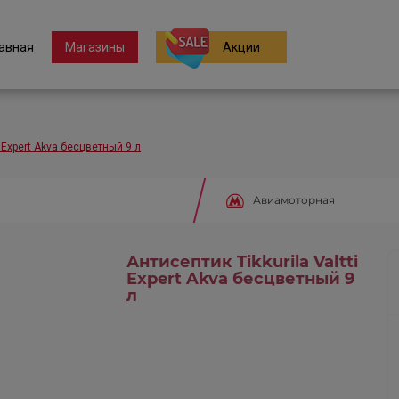
авная
Магазины
Акции
i Expert Akva бесцветный 9 л
Авиамоторная
Антисептик Tikkurila Valtti
Expert Akva бесцветный 9
л