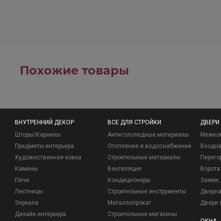
Похожие товары
ВНУТРЕННИЙ ДЕКОР
ВСЕ ДЛЯ СТРОЙКИ
ДВЕРИ
Шторы/Карнизы
Антигололедные материалы
Межко
Предметы интерьера
Отопление и водоснабжение
Входна
Художественная ковка
Строительные материалы
Перего
Камины
Вентиляция
Ворота
Печи
Кондиционеры
Замки, 
Лестницы
Строительные инструменты
Дверна
Зеркала
Металлопрокат
Двери 
Дизайн интерьера
Строительные магазины