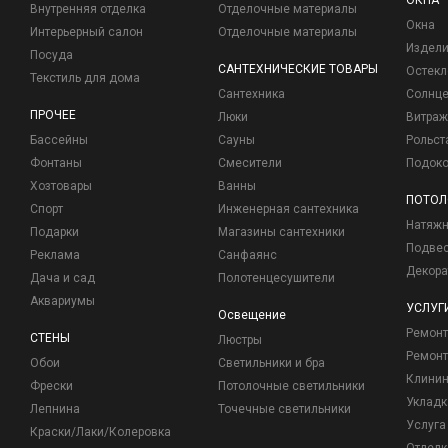
ОКНА
Внутренняя отделка
Отделочные материалы
Окна
Интерьерный салон
Отделочные материалы
Издели
Посуда
САНТЕХНИЧЕСКИЕ ТОВАРЫ
Остекл
Текстиль для дома
Сантехника
Солнц
ПРОЧЕЕ
Люки
Витраж
Бассейны
Сауны
Рольст
Фонтаны
Смесители
Подоко
Хозтовары
Ванны
ПОТОЛ
Спорт
Инженерная сантехника
Натяжн
Подарки
Магазины сантехники
Подвес
Реклама
Санфаянс
Декора
Дача и сад
Полотенцесушители
Аквариумы
УСЛУГ
Освещение
Ремон
СТЕНЫ
Люстры
Ремонт
Обои
Светильники и бра
Клинин
Фрески
Потолочные светильники
Укладк
Лепнина
Точечные светильники
Услуга
Краски/Лаки/Колеровка