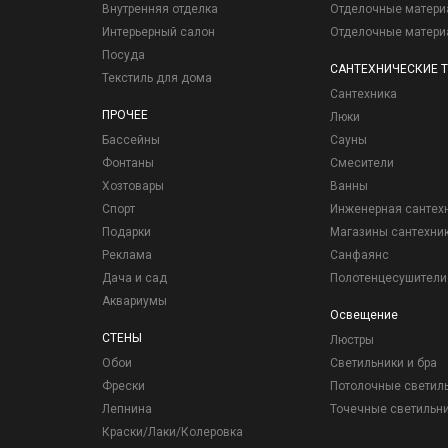
Внутренняя отделка
Отделочные матер
Интерьерный салон
Отделочные матер
Посуда
САНТЕХНИЧЕСКИЕ 
Текстиль для дома
Сантехника
ПРОЧЕЕ
Люки
Бассейны
Сауны
Фонтаны
Смесители
Хозтовары
Ванны
Спорт
Инженерная сантех
Подарки
Магазины сантехни
Реклама
Санфаянс
Дача и сад
Полотенцесушители
Аквариумы
Освещение
СТЕНЫ
Люстры
Обои
Светильники и бра
Фрески
Потолочные светил
Лепнина
Точечные светильн
Краски/Лаки/Колеровка