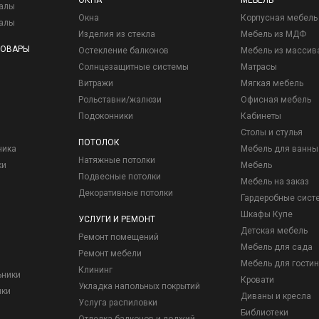
ОКНА
МЕБЕЛЬ
иалы
Окна
Корпусная мебель
иалы
Изделия из стекла
Мебель из МДФ
ТОВАРЫ
Остекление балконов
Мебель из массив
Солнцезащитные системы
Матрасы
Витражи
Мягкая мебель
Рольставни/жалюзи
Офисная мебель
Подоконники
Кабинеты
Столы и стулья
ПОТОЛОК
ника
Мебель для ванны
Натяжные потолки
ки
Мебель
Подвесные потолки
Мебель на заказ
Декоративные потолки
Гардеробные сист
Шкафы Купе
УСЛУГИ И РЕМОНТ
Детская мебель
Ремонт помещений
Мебель для сада
Ремонт мебели
Мебель для гостин
Клининг
ьники
Кровати
Укладка напольных покрытий
ики
Диваны и кресла
Услуга распиловки
Библиотеки