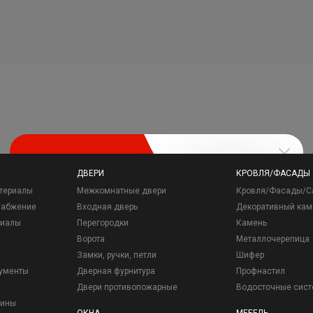
ДВЕРИ
КРОВЛЯ/ФАСАДЫ
териалы
Межкомнатные двери
Кровля/Фасады/С
набжение
Входная дверь
Декоративный кам
риалы
Перегородки
Камень
Ворота
Металлочерепица
Замки, ручки, петли
Шифер
рументы
Дверная фурнитура
Профнастил
Двери противопожарные
Водосточные сис
зины