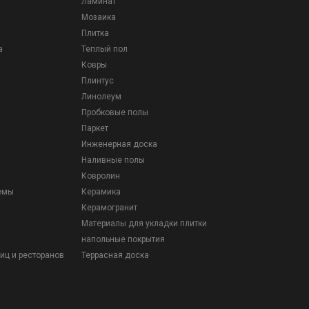
Ламинат
Мозаика
Плитка
а
Теплый пол
Ковры
Плинтус
Линолеум
Пробковые полы
Паркет
Инженерная доска
Наливные полы
Ковролин
емы
Керамика
Керамогранит
Материалы для укладки плитки
напольные покрытия
иц и ресторанов
Террасная доска