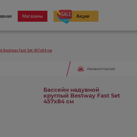
авная
Магазины
Акции
й Bestway Fast Set 457х84 см
Авиамоторная
Бассейн надувной
круглый Bestway Fast Set
457х84 см