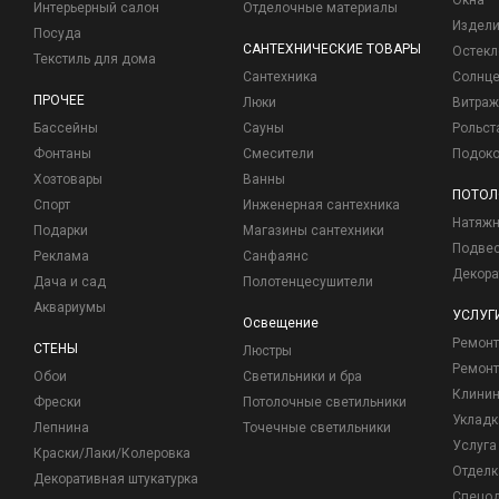
Окна
Интерьерный салон
Отделочные материалы
Издели
Посуда
САНТЕХНИЧЕСКИЕ ТОВАРЫ
Остекл
Текстиль для дома
Сантехника
Солнц
ПРОЧЕЕ
Люки
Витраж
Бассейны
Сауны
Рольст
Фонтаны
Смесители
Подоко
Хозтовары
Ванны
ПОТОЛ
Спорт
Инженерная сантехника
Натяжн
Подарки
Магазины сантехники
Подвес
Реклама
Санфаянс
Декора
Дача и сад
Полотенцесушители
Аквариумы
УСЛУГ
Освещение
Ремон
СТЕНЫ
Люстры
Ремонт
Обои
Светильники и бра
Клинин
Фрески
Потолочные светильники
Укладк
Лепнина
Точечные светильники
Услуга
Краски/Лаки/Колеровка
Отделк
Декоративная штукатурка
Спецо