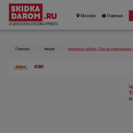
Москва
Главная
Акции и Скидки для дома и ремонта
Главная
Акции
Черепица гибкая Tilercat коричневая 3
OBI
Ч
T
к