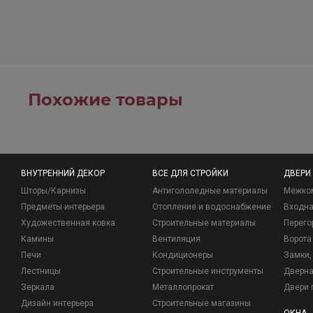
Похожие товары
ВНУТРЕННИЙ ДЕКОР
ВСЕ ДЛЯ СТРОЙКИ
ДВЕРИ
Шторы/Карнизы
Антигололедные материалы
Межко
Предметы интерьера
Отопление и водоснабжение
Входна
Художественная ковка
Строительные материалы
Перего
Камины
Вентиляция
Ворота
Печи
Кондиционеры
Замки, 
Лестницы
Строительные инструменты
Дверна
Зеркала
Металлопрокат
Двери 
Дизайн интерьера
Строительные магазины