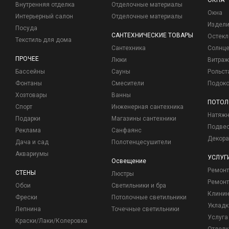
ОКНА
Внутренняя отделка
Отделочные материалы
Окна
Интерьерный салон
Отделочные материалы
Издели
Посуда
САНТЕХНИЧЕСКИЕ ТОВАРЫ
Остекл
Текстиль для дома
Сантехника
Солнц
ПРОЧЕЕ
Люки
Витраж
Бассейны
Сауны
Рольст
Фонтаны
Смесители
Подоко
Хозтовары
Ванны
ПОТОЛ
Спорт
Инженерная сантехника
Натяжн
Подарки
Магазины сантехники
Подвес
Реклама
Санфаянс
Декора
Дача и сад
Полотенцесушители
Аквариумы
УСЛУГ
Освещение
Ремон
СТЕНЫ
Люстры
Ремонт
Обои
Светильники и бра
Клинин
Фрески
Потолочные светильники
Укладк
Лепнина
Точечные светильники
Услуга
Краски/Лаки/Колеровка