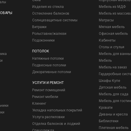
Окна
Корпусная мебель
иалы
Изделия из стекла
Мебель из МДФ
ТОВАРЫ
Остекление балконов
Мебель из массив
Солнцезащитные системы
Матрасы
Витражи
Мягкая мебель
Рольставни/жалюзи
Офисная мебель
Подоконники
Кабинеты
Столы и стулья
ПОТОЛОК
ника
Мебель для ванны
Натяжные потолки
ки
Мебель
Подвесные потолки
Мебель на заказ
Декоративные потолки
Гардеробные сист
Шкафы Купе
УСЛУГИ И РЕМОНТ
Детская мебель
Ремонт помещений
Мебель для сада
Ремонт мебели
Мебель для гостин
Клининг
ьники
Кровати
Укладка напольных покрытий
ики
Диваны и кресла
Услуга распиловки
Библиотеки
Отделка балконов и лоджий
Плетеная мебель
Спецодежда