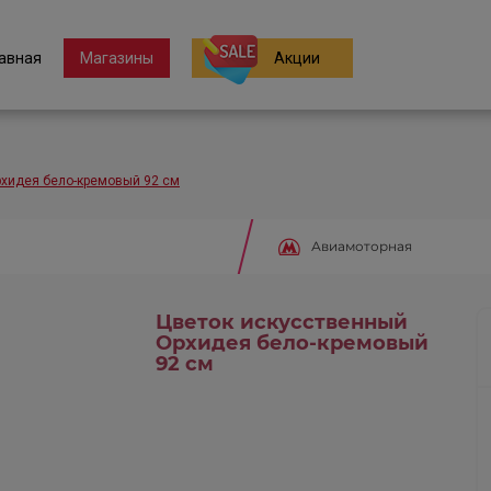
авная
Магазины
Акции
рхидея бело-кремовый 92 см
Авиамоторная
Цветок искусственный
Орхидея бело-кремовый
92 см