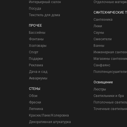
Интерьерный салон
Отделочные матер
Посуда
САНТЕХНИЧЕСКИЕ 
Текстиль для дома
Сантехника
ПРОЧЕЕ
Люки
Бассейны
Сауны
Фонтаны
Смесители
Хозтовары
Ванны
Спорт
Инженерная сантех
Подарки
Магазины сантехни
Реклама
Санфаянс
Дача и сад
Полотенцесушители
Аквариумы
Освещение
СТЕНЫ
Люстры
Обои
Светильники и бра
Фрески
Потолочные светил
Лепнина
Точечные светильн
Краски/Лаки/Колеровка
Декоративная штукатурка