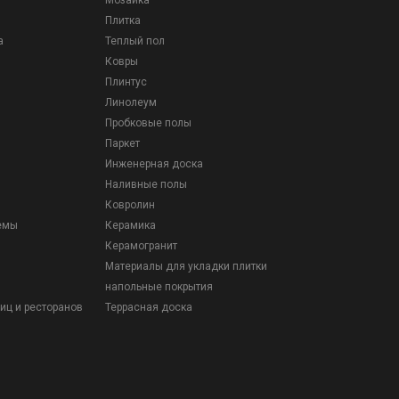
Мозаика
Плитка
а
Теплый пол
Ковры
Плинтус
Линолеум
Пробковые полы
Паркет
Инженерная доска
Наливные полы
Ковролин
емы
Керамика
Керамогранит
Материалы для укладки плитки
напольные покрытия
иц и ресторанов
Террасная доска