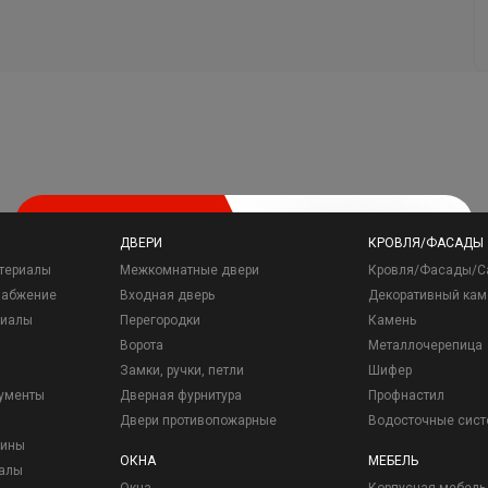
ДВЕРИ
КРОВЛЯ/ФАСАДЫ
териалы
Межкомнатные двери
Кровля/Фасады/С
набжение
Входная дверь
Декоративный кам
риалы
Перегородки
Камень
Ворота
Металлочерепица
Замки, ручки, петли
Шифер
рументы
Дверная фурнитура
Профнастил
Двери противопожарные
Водосточные сис
зины
ОКНА
МЕБЕЛЬ
иалы