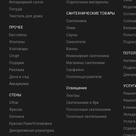
Окна
Интерьерный салон
Отделочные материалы
Издели
Посуда
САНТЕХНИЧЕСКИЕ ТОВАРЫ
Остекл
Текстиль для дома
Сантехника
Солнц
ПРОЧЕЕ
Люки
Витраж
Бассейны
Сауны
Рольст
Фонтаны
Смесители
Подоко
Хозтовары
Ванны
ПОТОЛ
Спорт
Инженерная сантехника
Натяжн
Подарки
Магазины сантехники
Подвес
Реклама
Санфаянс
Декора
Дача и сад
Полотенцесушители
Аквариумы
УСЛУГ
Освещение
Ремон
СТЕНЫ
Люстры
Ремонт
Обои
Светильники и бра
Клинин
Фрески
Потолочные светильники
Укладк
Лепнина
Точечные светильники
Услуга
Краски/Лаки/Колеровка
Отделк
Декоративная штукатурка
Спецо