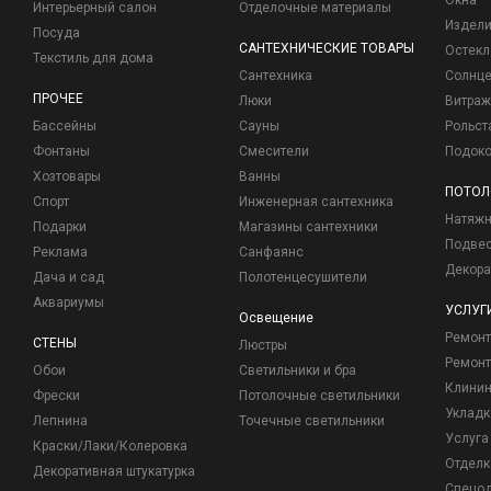
Окна
Интерьерный салон
Отделочные материалы
Издели
Посуда
САНТЕХНИЧЕСКИЕ ТОВАРЫ
Остекл
Текстиль для дома
Сантехника
Солнц
ПРОЧЕЕ
Люки
Витраж
Бассейны
Сауны
Рольст
Фонтаны
Смесители
Подоко
Хозтовары
Ванны
ПОТОЛ
Спорт
Инженерная сантехника
Натяжн
Подарки
Магазины сантехники
Подвес
Реклама
Санфаянс
Декора
Дача и сад
Полотенцесушители
Аквариумы
УСЛУГ
Освещение
Ремон
СТЕНЫ
Люстры
Ремонт
Обои
Светильники и бра
Клинин
Фрески
Потолочные светильники
Укладк
Лепнина
Точечные светильники
Услуга
Краски/Лаки/Колеровка
Отделк
Декоративная штукатурка
Спецо