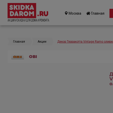
Москва
Главная
Акции и Скидки для дома и ремонта
Главная
Акции
Декор Терракотта Vintage Ramo олив
OBI
Д
V
о