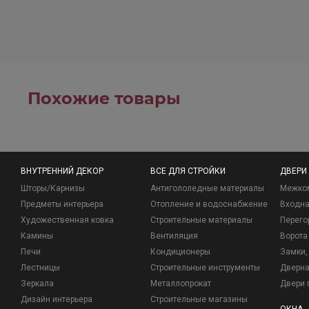
Похожие товары
ВНУТРЕННИЙ ДЕКОР
ВСЕ ДЛЯ СТРОЙКИ
ДВЕРИ
Шторы/Карнизы
Антигололедные материалы
Межко
Предметы интерьера
Отопление и водоснабжение
Входна
Художественная ковка
Строительные материалы
Перего
Камины
Вентиляция
Ворота
Печи
Кондиционеры
Замки, 
Лестницы
Строительные инструменты
Дверна
Зеркала
Металлопрокат
Двери 
Дизайн интерьера
Строительные магазины