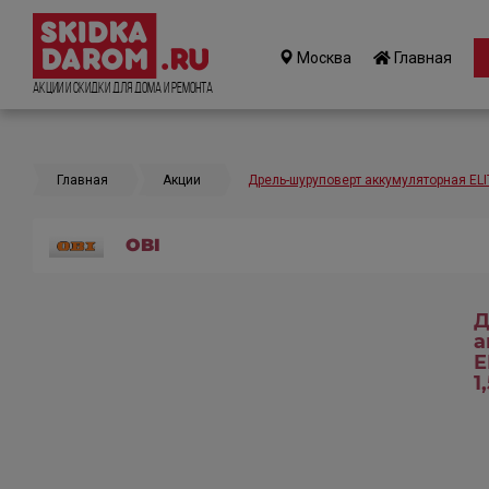
Москва
Главная
Акции и Скидки для дома и ремонта
Главная
Акции
Дрель-шуруповерт аккумуляторная ELI
OBI
Д
а
E
1