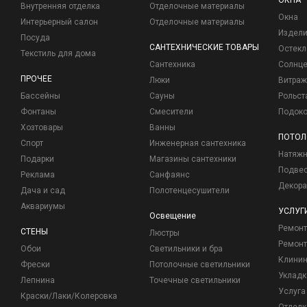
ОКНА
Внутренняя отделка
Отделочные материалы
Окна
Интерьерный салон
Отделочные материалы
Издели
Посуда
САНТЕХНИЧЕСКИЕ ТОВАРЫ
Остекл
Текстиль для дома
Сантехника
Солнц
ПРОЧЕЕ
Люки
Витраж
Бассейны
Сауны
Рольст
Фонтаны
Смесители
Подоко
Хозтовары
Ванны
ПОТОЛ
Спорт
Инженерная сантехника
Натяжн
Подарки
Магазины сантехники
Подвес
Реклама
Санфаянс
Декора
Дача и сад
Полотенцесушители
Аквариумы
УСЛУГ
Освещение
Ремон
СТЕНЫ
Люстры
Ремонт
Обои
Светильники и бра
Клинин
Фрески
Потолочные светильники
Укладк
Лепнина
Точечные светильники
Услуга
Краски/Лаки/Колеровка