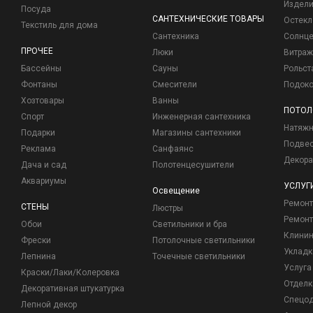
Издели
Посуда
САНТЕХНИЧЕСКИЕ ТОВАРЫ
Остекл
Текстиль для дома
Сантехника
Солнц
ПРОЧЕЕ
Люки
Витраж
Бассейны
Сауны
Рольст
Фонтаны
Смесители
Подоко
Хозтовары
Ванны
ПОТОЛ
Спорт
Инженерная сантехника
Натяжн
Подарки
Магазины сантехники
Подвес
Реклама
Санфаянс
Декора
Дача и сад
Полотенцесушители
Аквариумы
УСЛУГ
Освещение
Ремон
СТЕНЫ
Люстры
Ремонт
Обои
Светильники и бра
Клинин
Фрески
Потолочные светильники
Укладк
Лепнина
Точечные светильники
Услуга
Краски/Лаки/Колеровка
Отделк
Декоративная штукатурка
Спецо
Лепной декор