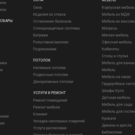
ОКНА
МЕБЕЛЬ
иалы
Окна
Корпусная мебель
иалы
Изделия из стекла
Мебель из МДФ
ТОВАРЫ
Остекление балконов
Мебель из массив
Солнцезащитные системы
Матрасы
Витражи
Мягкая мебель
Рольставни/жалюзи
Офисная мебель
Подоконники
Кабинеты
Столы и стулья
ПОТОЛОК
ника
Мебель для ванны
Натяжные потолки
ки
Мебель
Подвесные потолки
Мебель на заказ
Декоративные потолки
Гардеробные сист
Шкафы Купе
УСЛУГИ И РЕМОНТ
Детская мебель
Ремонт помещений
Мебель для сада
Ремонт мебели
Мебель для гостин
Клининг
ьники
Кровати
Укладка напольных покрытий
ики
Диваны и кресла
Услуга распиловки
Библиотеки