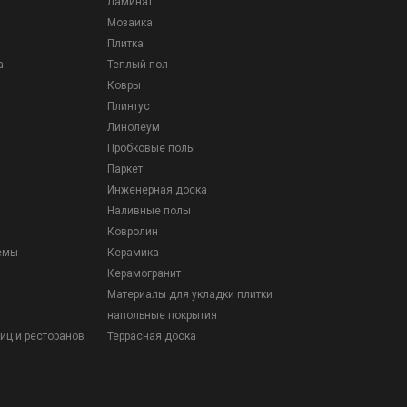
Ламинат
Мозаика
Плитка
а
Теплый пол
Ковры
Плинтус
Линолеум
Пробковые полы
Паркет
Инженерная доска
Наливные полы
Ковролин
емы
Керамика
Керамогранит
Материалы для укладки плитки
напольные покрытия
иц и ресторанов
Террасная доска