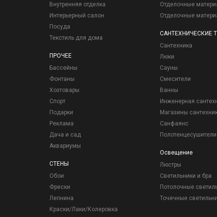
Внутренняя отделка
Отделочные матер
Интерьерный салон
Отделочные матер
Посуда
САНТЕХНИЧЕСКИЕ 
Текстиль для дома
Сантехника
ПРОЧЕЕ
Люки
Бассейны
Сауны
Фонтаны
Смесители
Хозтовары
Ванны
Спорт
Инженерная сантех
Подарки
Магазины сантехни
Реклама
Санфаянс
Дача и сад
Полотенцесушители
Аквариумы
Освещение
СТЕНЫ
Люстры
Обои
Светильники и бра
Фрески
Потолочные светил
Лепнина
Точечные светильн
Краски/Лаки/Колеровка