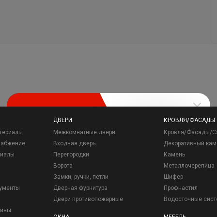
ДВЕРИ
КРОВЛЯ/ФАСАДЫ
териалы
Межкомнатные двери
Кровля/Фасады/С
набжение
Входная дверь
Декоративный кам
риалы
Перегородки
Камень
Ворота
Металлочерепица
Замки, ручки, петли
Шифер
рументы
Дверная фурнитура
Профнастил
Двери противопожарные
Водосточные сис
зины