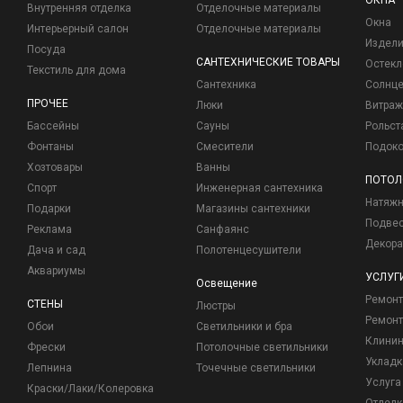
ОКНА
Внутренняя отделка
Отделочные материалы
Окна
Интерьерный салон
Отделочные материалы
Издели
Посуда
САНТЕХНИЧЕСКИЕ ТОВАРЫ
Остекл
Текстиль для дома
Сантехника
Солнц
ПРОЧЕЕ
Люки
Витраж
Бассейны
Сауны
Рольст
Фонтаны
Смесители
Подоко
Хозтовары
Ванны
ПОТОЛ
Спорт
Инженерная сантехника
Натяжн
Подарки
Магазины сантехники
Подвес
Реклама
Санфаянс
Декора
Дача и сад
Полотенцесушители
Аквариумы
УСЛУГ
Освещение
Ремон
СТЕНЫ
Люстры
Ремонт
Обои
Светильники и бра
Клинин
Фрески
Потолочные светильники
Укладк
Лепнина
Точечные светильники
Услуга
Краски/Лаки/Колеровка