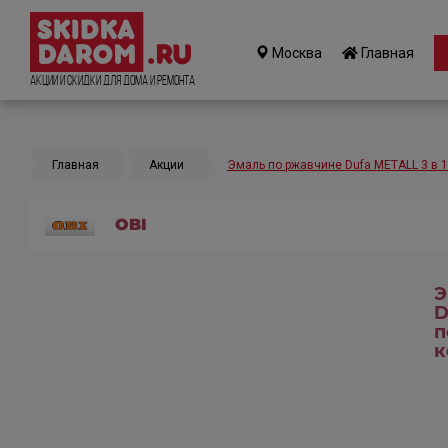
Москва
Главная
Акции и Скидки для дома и ремонта
Главная
Акции
Эмаль по ржавчине Dufa METALL 3 в 1
OBI
Э
D
п
к