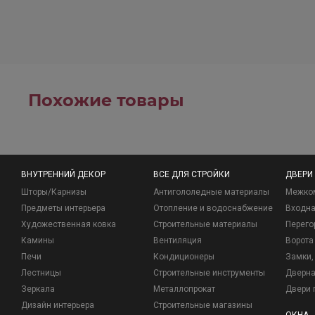
Похожие товары
ВНУТРЕННИЙ ДЕКОР
ВСЕ ДЛЯ СТРОЙКИ
ДВЕРИ
Шторы/Карнизы
Антигололедные материалы
Межко
Предметы интерьера
Отопление и водоснабжение
Входна
Художественная ковка
Строительные материалы
Перего
Камины
Вентиляция
Ворота
Печи
Кондиционеры
Замки, 
Лестницы
Строительные инструменты
Дверна
Зеркала
Металлопрокат
Двери 
Дизайн интерьера
Строительные магазины