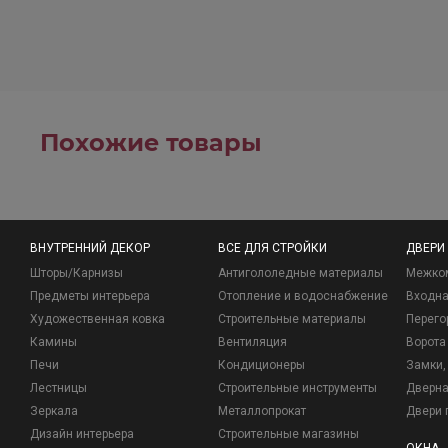
Похожие товары
ВНУТРЕННИЙ ДЕКОР
ВСЕ ДЛЯ СТРОЙКИ
ДВЕРИ
Шторы/Карнизы
Антигололедные материалы
Межко
Предметы интерьера
Отопление и водоснабжение
Входна
Художественная ковка
Строительные материалы
Перего
Камины
Вентиляция
Ворота
Печи
Кондиционеры
Замки, 
Лестницы
Строительные инструменты
Дверна
Зеркала
Металлопрокат
Двери 
Дизайн интерьера
Строительные магазины