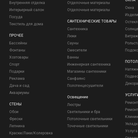
ОКНА
Внутренняя отделка
Отделочные материалы
Окна
Интерьерный салон
Отделочные материалы
Издели
Посуда
САНТЕХНИЧЕСКИЕ ТОВАРЫ
Остекл
Текстиль для дома
Сантехника
Солнц
ПРОЧЕЕ
Люки
Витраж
Бассейны
Сауны
Рольст
Фонтаны
Смесители
Подоко
Хозтовары
Ванны
ПОТОЛ
Спорт
Инженерная сантехника
Натяжн
Подарки
Магазины сантехники
Подвес
Реклама
Санфаянс
Декора
Дача и сад
Полотенцесушители
Аквариумы
УСЛУГ
Освещение
Ремон
СТЕНЫ
Люстры
Ремонт
Обои
Светильники и бра
Клинин
Фрески
Потолочные светильники
Укладк
Лепнина
Точечные светильники
Услуга
Краски/Лаки/Колеровка