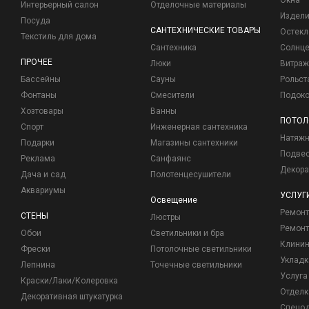
Окна
Интерьерный салон
Отделочные материалы
Издели
Посуда
САНТЕХНИЧЕСКИЕ ТОВАРЫ
Остекл
Текстиль для дома
Сантехника
Солнц
ПРОЧЕЕ
Люки
Витраж
Бассейны
Сауны
Рольст
Фонтаны
Смесители
Подоко
Хозтовары
Ванны
ПОТОЛ
Спорт
Инженерная сантехника
Натяжн
Подарки
Магазины сантехники
Подвес
Реклама
Санфаянс
Декора
Дача и сад
Полотенцесушители
Аквариумы
УСЛУГ
Освещение
Ремон
СТЕНЫ
Люстры
Ремонт
Обои
Светильники и бра
Клинин
Фрески
Потолочные светильники
Укладк
Лепнина
Точечные светильники
Услуга
Краски/Лаки/Колеровка
Отделк
Декоративная штукатурка
Спецо