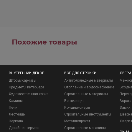
Похожие товары
ВНУТРЕННИЙ ДЕКОР
ВСЕ ДЛЯ СТРОЙКИ
ДВЕРИ
Шторы/Карнизы
Антигололедные материалы
Межко
Предметы интерьера
Отопление и водоснабжение
Входна
Художественная ковка
Строительные материалы
Перего
Камины
Вентиляция
Ворота
Печи
Кондиционеры
Замки, 
Лестницы
Строительные инструменты
Дверна
Зеркала
Металлопрокат
Двери 
Дизайн интерьера
Строительные магазины