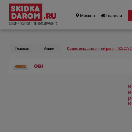
Москва
Главная
Акции и Скидки для дома и ремонта
Главная
Акции
Кашпо искусственный ротанг 52х27х
OBI
К
и
р
к