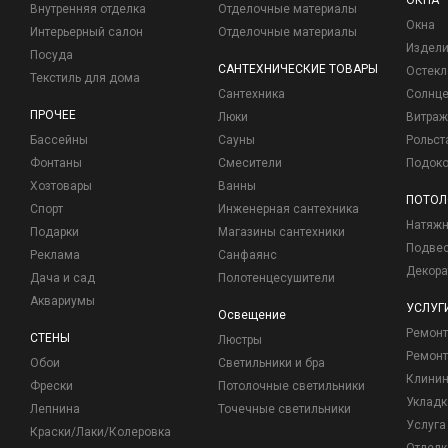
ОКНА
Внутренняя отделка
Отделочные материалы
Окна
Интерьерный салон
Отделочные материалы
Издели
Посуда
САНТЕХНИЧЕСКИЕ ТОВАРЫ
Остекл
Текстиль для дома
Сантехника
Солнц
ПРОЧЕЕ
Люки
Витраж
Бассейны
Сауны
Рольст
Фонтаны
Смесители
Подоко
Хозтовары
Ванны
ПОТОЛ
Спорт
Инженерная сантехника
Натяжн
Подарки
Магазины сантехники
Подвес
Реклама
Санфаянс
Декора
Дача и сад
Полотенцесушители
Аквариумы
УСЛУГ
Освещение
Ремон
СТЕНЫ
Люстры
Ремонт
Обои
Светильники и бра
Клинин
Фрески
Потолочные светильники
Укладк
Лепнина
Точечные светильники
Услуга
Краски/Лаки/Колеровка