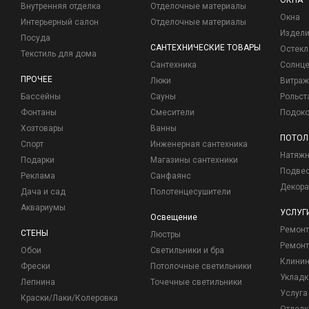
ОКНА
Внутренняя отделка
Отделочные материалы
Окна
Интерьерный салон
Отделочные материалы
Издели
Посуда
САНТЕХНИЧЕСКИЕ ТОВАРЫ
Остекл
Текстиль для дома
Сантехника
Солнц
ПРОЧЕЕ
Люки
Витраж
Бассейны
Сауны
Рольст
Фонтаны
Смесители
Подоко
Хозтовары
Ванны
ПОТОЛ
Спорт
Инженерная сантехника
Натяжн
Подарки
Магазины сантехники
Подвес
Реклама
Санфаянс
Декора
Дача и сад
Полотенцесушители
Аквариумы
УСЛУГ
Освещение
Ремон
СТЕНЫ
Люстры
Ремонт
Обои
Светильники и бра
Клинин
Фрески
Потолочные светильники
Укладк
Лепнина
Точечные светильники
Услуга
Краски/Лаки/Колеровка