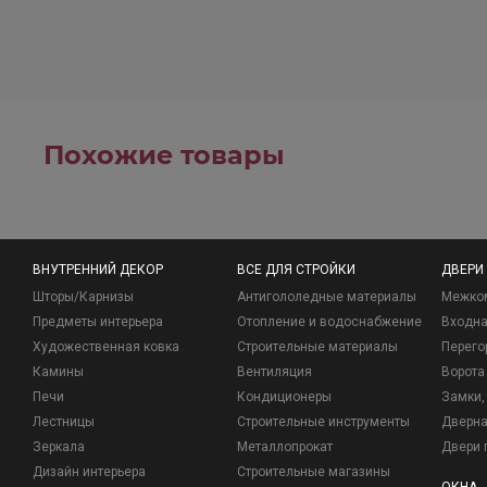
Похожие товары
ВНУТРЕННИЙ ДЕКОР
ВСЕ ДЛЯ СТРОЙКИ
ДВЕРИ
Шторы/Карнизы
Антигололедные материалы
Межко
Предметы интерьера
Отопление и водоснабжение
Входна
Художественная ковка
Строительные материалы
Перего
Камины
Вентиляция
Ворота
Печи
Кондиционеры
Замки, 
Лестницы
Строительные инструменты
Дверна
Зеркала
Металлопрокат
Двери 
Дизайн интерьера
Строительные магазины