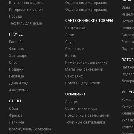
ОКНА
Внутренняя отделка
Отделочные материалы
Окна
Интерьерный салон
Отделочные материалы
Издели
Посуда
САНТЕХНИЧЕСКИЕ ТОВАРЫ
Остекл
Текстиль для дома
Сантехника
Солнц
ПРОЧЕЕ
Люки
Витраж
Бассейны
Сауны
Рольст
Фонтаны
Смесители
Подоко
Хозтовары
Ванны
ПОТОЛ
Спорт
Инженерная сантехника
Натяжн
Подарки
Магазины сантехники
Подвес
Реклама
Санфаянс
Декора
Дача и сад
Полотенцесушители
Аквариумы
УСЛУГ
Освещение
Ремон
СТЕНЫ
Люстры
Ремонт
Обои
Светильники и бра
Клинин
Фрески
Потолочные светильники
Укладк
Лепнина
Точечные светильники
Услуга
Краски/Лаки/Колеровка