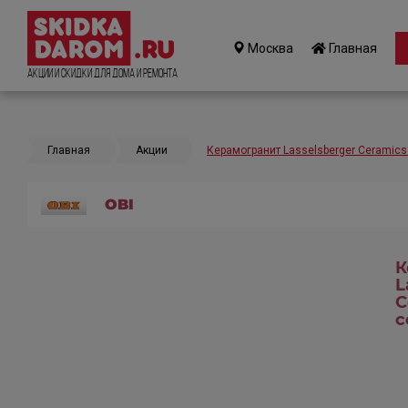
Москва
Главная
Акции и Скидки для дома и ремонта
Главная
Акции
Керамогранит Lasselsberger Ceramic
OBI
К
L
C
с