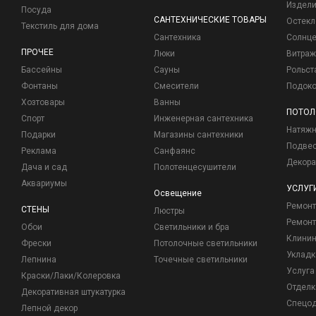
Издели
Посуда
САНТЕХНИЧЕСКИЕ ТОВАРЫ
Остекл
Текстиль для дома
Сантехника
Солнц
ПРОЧЕЕ
Люки
Витраж
Бассейны
Сауны
Рольст
Фонтаны
Смесители
Подоко
Хозтовары
Ванны
ПОТОЛ
Спорт
Инженерная сантехника
Натяжн
Подарки
Магазины сантехники
Подвес
Реклама
Санфаянс
Декора
Дача и сад
Полотенцесушители
Аквариумы
УСЛУГ
Освещение
Ремон
СТЕНЫ
Люстры
Ремонт
Обои
Светильники и бра
Клинин
Фрески
Потолочные светильники
Укладк
Лепнина
Точечные светильники
Услуга
Краски/Лаки/Колеровка
Отделк
Декоративная штукатурка
Спецо
Лепной декор