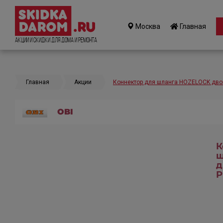
Москва
Главная
Акции и Скидки для дома и ремонта
Главная
Акции
Коннектор для шланга HOZELOCK дв
OBI
К
ш
д
P