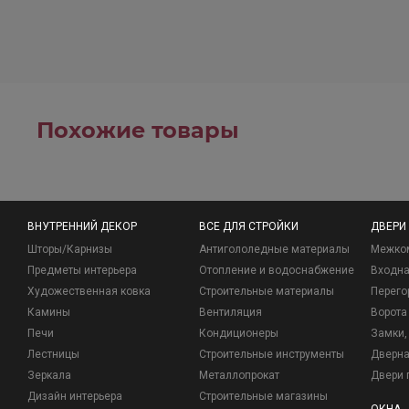
Похожие товары
ВНУТРЕННИЙ ДЕКОР
ВСЕ ДЛЯ СТРОЙКИ
ДВЕРИ
Шторы/Карнизы
Антигололедные материалы
Межко
Предметы интерьера
Отопление и водоснабжение
Входна
Художественная ковка
Строительные материалы
Перего
Камины
Вентиляция
Ворота
Печи
Кондиционеры
Замки, 
Лестницы
Строительные инструменты
Дверна
Зеркала
Металлопрокат
Двери 
Дизайн интерьера
Строительные магазины