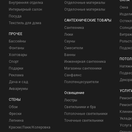
ОКНА
Внутренняя отделка
Отделочные материалы
Окна
Интерьерный салон
Отделочные материалы
Издели
Посуда
САНТЕХНИЧЕСКИЕ ТОВАРЫ
Остекл
Текстиль для дома
Сантехника
Солнц
ПРОЧЕЕ
Люки
Витраж
Бассейны
Сауны
Рольст
Фонтаны
Смесители
Подоко
Хозтовары
Ванны
ПОТОЛ
Спорт
Инженерная сантехника
Натяжн
Подарки
Магазины сантехники
Подвес
Реклама
Санфаянс
Декора
Дача и сад
Полотенцесушители
Аквариумы
УСЛУГ
Освещение
Ремон
СТЕНЫ
Люстры
Ремонт
Обои
Светильники и бра
Клинин
Фрески
Потолочные светильники
Укладк
Лепнина
Точечные светильники
Услуга
Краски/Лаки/Колеровка