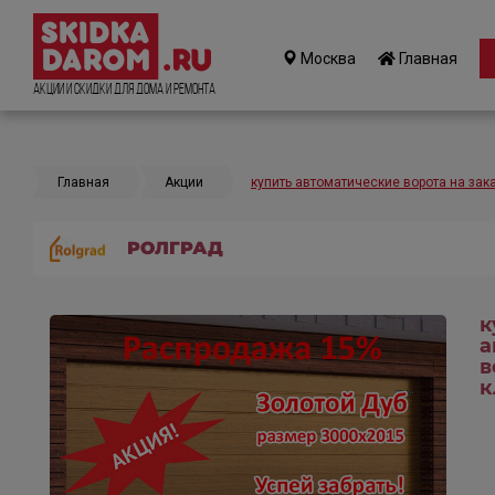
Москва
Главная
Акции и Скидки для дома и ремонта
Главная
Акции
купить автоматические ворота на зак
РОЛГРАД
к
а
в
к