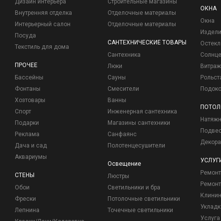
Дизайн интерьера
Строительные магазины
ОКНА
Внутренняя отделка
Отделочные материалы
Окна
Интерьерный салон
Отделочные материалы
Издели
Посуда
САНТЕХНИЧЕСКИЕ ТОВАРЫ
Остекл
Текстиль для дома
Сантехника
Солнц
ПРОЧЕЕ
Люки
Витраж
Бассейны
Сауны
Рольст
Фонтаны
Смесители
Подоко
Хозтовары
Ванны
ПОТОЛ
Спорт
Инженерная сантехника
Натяжн
Подарки
Магазины сантехники
Подвес
Реклама
Санфаянс
Декора
Дача и сад
Полотенцесушители
Аквариумы
УСЛУГ
Освещение
Ремон
СТЕНЫ
Люстры
Ремонт
Обои
Светильники и бра
Клинин
Фрески
Потолочные светильники
Укладк
Лепнина
Точечные светильники
Услуга