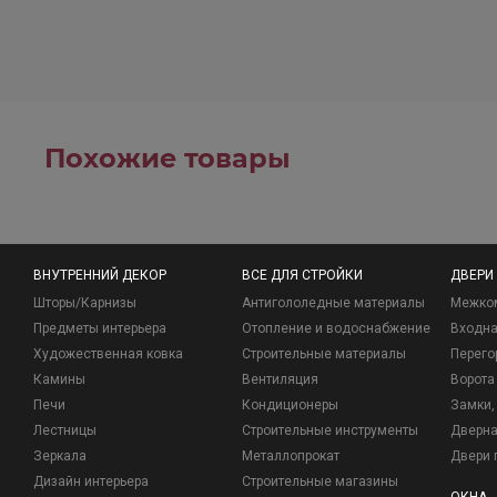
Похожие товары
ВНУТРЕННИЙ ДЕКОР
ВСЕ ДЛЯ СТРОЙКИ
ДВЕРИ
Шторы/Карнизы
Антигололедные материалы
Межко
Предметы интерьера
Отопление и водоснабжение
Входна
Художественная ковка
Строительные материалы
Перего
Камины
Вентиляция
Ворота
Печи
Кондиционеры
Замки, 
Лестницы
Строительные инструменты
Дверна
Зеркала
Металлопрокат
Двери 
Дизайн интерьера
Строительные магазины