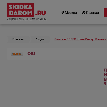
Москва
Главная
Акции и Скидки для дома и ремонта
Главная
Акции
Ламинат EGGER Home Design Камень В
OBI
Л
H
В
5