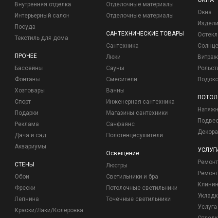
ОКНА
Внутренняя отделка
Отделочные материалы
Окна
Интерьерный салон
Отделочные материалы
Издели
Посуда
САНТЕХНИЧЕСКИЕ ТОВАРЫ
Остекл
Текстиль для дома
Сантехника
Солнц
ПРОЧЕЕ
Люки
Витраж
Бассейны
Сауны
Рольст
Фонтаны
Смесители
Подоко
Хозтовары
Ванны
ПОТОЛ
Спорт
Инженерная сантехника
Натяжн
Подарки
Магазины сантехники
Подвес
Реклама
Санфаянс
Декора
Дача и сад
Полотенцесушители
Аквариумы
УСЛУГ
Освещение
Ремон
СТЕНЫ
Люстры
Ремонт
Обои
Светильники и бра
Клинин
Фрески
Потолочные светильники
Укладк
Лепнина
Точечные светильники
Услуга
Краски/Лаки/Колеровка