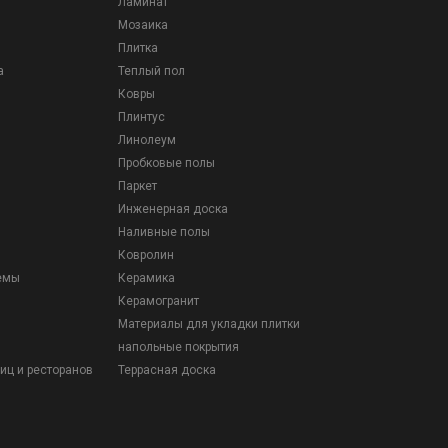
Ламинат
Мозаика
Плитка
а
Теплый пол
Ковры
Плинтус
Линолеум
Пробковые полы
Паркет
Инженерная доска
Наливные полы
Ковролин
емы
Керамика
Керамогранит
Материалы для укладки плитки
напольные покрытия
иц и ресторанов
Террасная доска