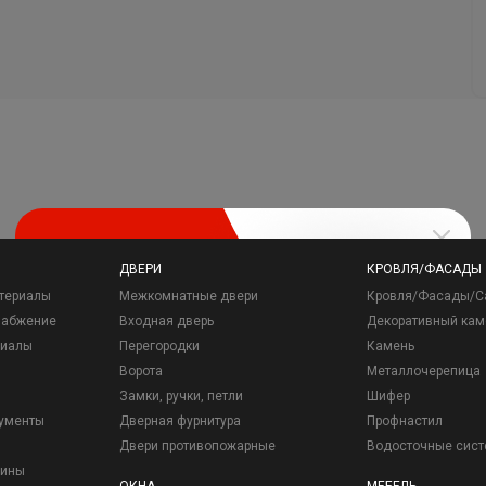
ДВЕРИ
КРОВЛЯ/ФАСАДЫ
териалы
Межкомнатные двери
Кровля/Фасады/С
набжение
Входная дверь
Декоративный кам
риалы
Перегородки
Камень
Ворота
Металлочерепица
Замки, ручки, петли
Шифер
рументы
Дверная фурнитура
Профнастил
Двери противопожарные
Водосточные сис
зины