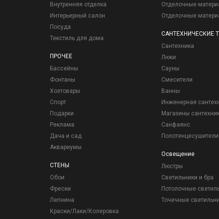
Внутренняя отделка
Отделочные матер
Интерьерный салон
Отделочные матер
Посуда
САНТЕХНИЧЕСКИЕ 
Текстиль для дома
Сантехника
ПРОЧЕЕ
Люки
Бассейны
Сауны
Фонтаны
Смесители
Хозтовары
Ванны
Спорт
Инженерная сантех
Подарки
Магазины сантехни
Реклама
Санфаянс
Дача и сад
Полотенцесушители
Аквариумы
Освещение
СТЕНЫ
Люстры
Обои
Светильники и бра
Фрески
Потолочные светил
Лепнина
Точечные светильн
Краски/Лаки/Колеровка