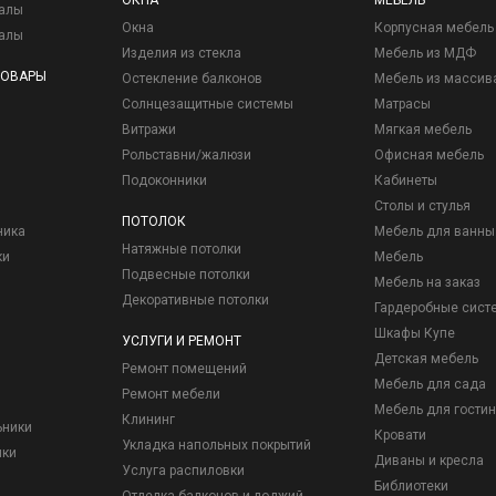
ОКНА
МЕБЕЛЬ
иалы
Окна
Корпусная мебель
иалы
Изделия из стекла
Мебель из МДФ
ТОВАРЫ
Остекление балконов
Мебель из массив
Солнцезащитные системы
Матрасы
Витражи
Мягкая мебель
Рольставни/жалюзи
Офисная мебель
Подоконники
Кабинеты
Столы и стулья
ПОТОЛОК
ника
Мебель для ванны
Натяжные потолки
ки
Мебель
Подвесные потолки
Мебель на заказ
Декоративные потолки
Гардеробные сист
Шкафы Купе
УСЛУГИ И РЕМОНТ
Детская мебель
Ремонт помещений
Мебель для сада
Ремонт мебели
Мебель для гостин
Клининг
ьники
Кровати
Укладка напольных покрытий
ики
Диваны и кресла
Услуга распиловки
Библиотеки