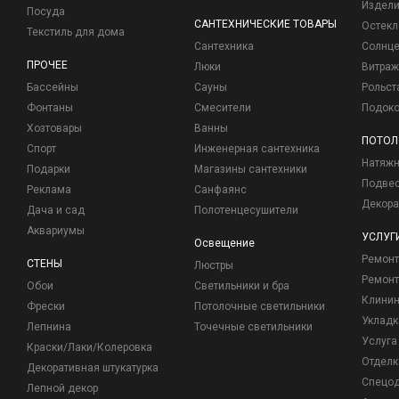
Издели
Посуда
САНТЕХНИЧЕСКИЕ ТОВАРЫ
Остекл
Текстиль для дома
Сантехника
Солнц
ПРОЧЕЕ
Люки
Витраж
Бассейны
Сауны
Рольст
Фонтаны
Смесители
Подоко
Хозтовары
Ванны
ПОТОЛ
Спорт
Инженерная сантехника
Натяжн
Подарки
Магазины сантехники
Подвес
Реклама
Санфаянс
Декора
Дача и сад
Полотенцесушители
Аквариумы
УСЛУГ
Освещение
Ремон
СТЕНЫ
Люстры
Ремонт
Обои
Светильники и бра
Клинин
Фрески
Потолочные светильники
Укладк
Лепнина
Точечные светильники
Услуга
Краски/Лаки/Колеровка
Отделк
Декоративная штукатурка
Спецо
Лепной декор