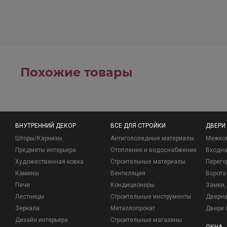
Похожие товары
ВНУТРЕННИЙ ДЕКОР
ВСЕ ДЛЯ СТРОЙКИ
ДВЕРИ
Шторы/Карнизы
Антигололедные материалы
Межко
Предметы интерьера
Отопление и водоснабжение
Входна
Художественная ковка
Строительные материалы
Перего
Камины
Вентиляция
Ворота
Печи
Кондиционеры
Замки, 
Лестницы
Строительные инструменты
Дверна
Зеркала
Металлопрокат
Двери 
Дизайн интерьера
Строительные магазины