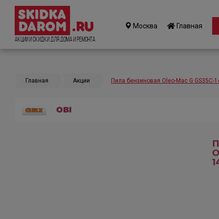
Москва
Главная
Акции и Скидки для дома и ремонта
Главная
Акции
Пила бензиновая Оleo-Mac G GS35C-14
OBI
П
О
1