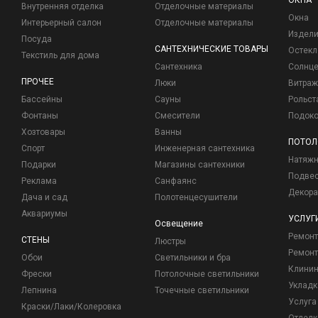
ОКНА
Внутренняя отделка
Отделочные материалы
Окна
Интерьерный салон
Отделочные материалы
Издели
Посуда
САНТЕХНИЧЕСКИЕ ТОВАРЫ
Остекл
Текстиль для дома
Сантехника
Солнц
ПРОЧЕЕ
Люки
Витраж
Бассейны
Сауны
Рольст
Фонтаны
Смесители
Подоко
Хозтовары
Ванны
ПОТОЛ
Спорт
Инженерная сантехника
Натяжн
Подарки
Магазины сантехники
Подвес
Реклама
Санфаянс
Декора
Дача и сад
Полотенцесушители
Аквариумы
УСЛУГ
Освещение
Ремон
СТЕНЫ
Люстры
Ремонт
Обои
Светильники и бра
Клинин
Фрески
Потолочные светильники
Укладк
Лепнина
Точечные светильники
Услуга
Краски/Лаки/Колеровка