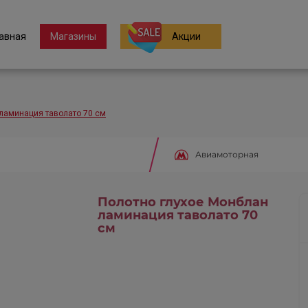
авная
Магазины
Акции
ламинация таволато 70 см
Авиамоторная
Полотно глухое Монблан
ламинация таволато 70
см