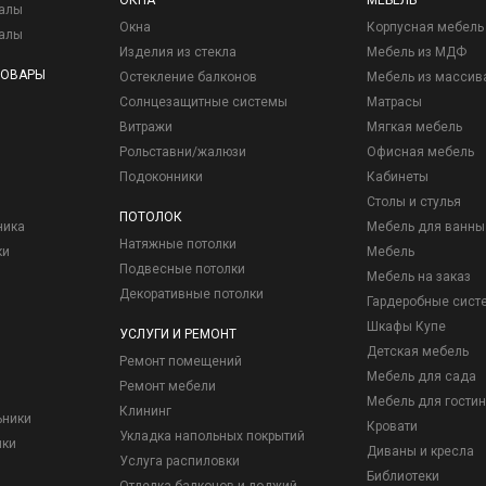
ОКНА
МЕБЕЛЬ
иалы
Окна
Корпусная мебель
иалы
Изделия из стекла
Мебель из МДФ
ТОВАРЫ
Остекление балконов
Мебель из массив
Солнцезащитные системы
Матрасы
Витражи
Мягкая мебель
Рольставни/жалюзи
Офисная мебель
Подоконники
Кабинеты
Столы и стулья
ПОТОЛОК
ника
Мебель для ванны
Натяжные потолки
ки
Мебель
Подвесные потолки
Мебель на заказ
Декоративные потолки
Гардеробные сист
Шкафы Купе
УСЛУГИ И РЕМОНТ
Детская мебель
Ремонт помещений
Мебель для сада
Ремонт мебели
Мебель для гостин
Клининг
ьники
Кровати
Укладка напольных покрытий
ики
Диваны и кресла
Услуга распиловки
Библиотеки