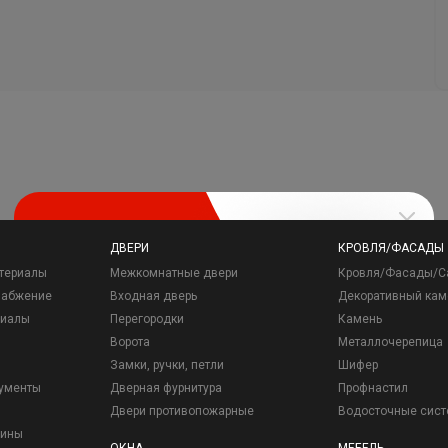
ДВЕРИ
КРОВЛЯ/ФАСАДЫ
териалы
Межкомнатные двери
Кровля/Фасады/С
набжение
Входная дверь
Декоративный кам
риалы
Перегородки
Камень
Ворота
Металлочерепица
Замки, ручки, петли
Шифер
рументы
Дверная фурнитура
Профнастил
Двери противопожарные
Водосточные сис
зины