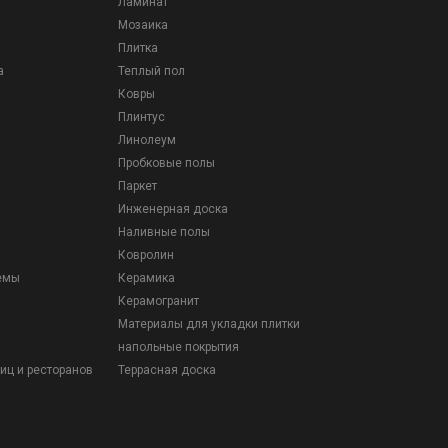
Ламинат
Мозаика
Плитка
а
Теплый пол
Ковры
Плинтус
Линолеум
Пробковые полы
Паркет
Инженерная доска
Наливные полы
Ковролин
емы
Керамика
Керамогранит
Материалы для укладки плитки
напольные покрытия
иц и ресторанов
Террасная доска