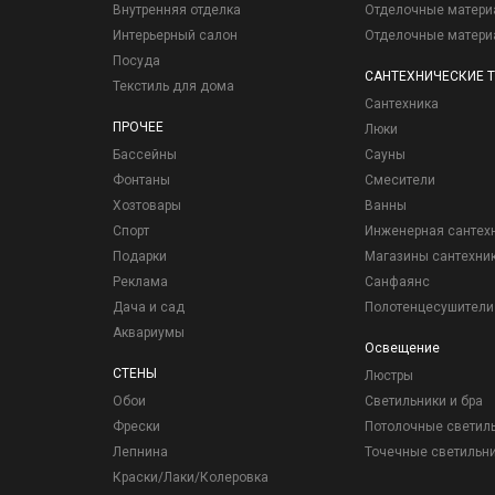
Внутренняя отделка
Отделочные матер
Интерьерный салон
Отделочные матер
Посуда
САНТЕХНИЧЕСКИЕ 
Текстиль для дома
Сантехника
ПРОЧЕЕ
Люки
Бассейны
Сауны
Фонтаны
Смесители
Хозтовары
Ванны
Спорт
Инженерная сантех
Подарки
Магазины сантехни
Реклама
Санфаянс
Дача и сад
Полотенцесушители
Аквариумы
Освещение
СТЕНЫ
Люстры
Обои
Светильники и бра
Фрески
Потолочные светил
Лепнина
Точечные светильн
Краски/Лаки/Колеровка