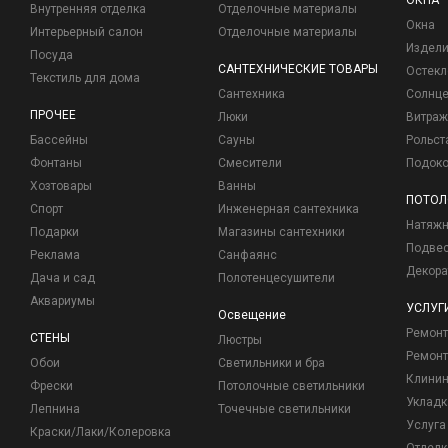
ОКНА
Внутренняя отделка
Отделочные материалы
Окна
Интерьерный салон
Отделочные материалы
Издели
Посуда
САНТЕХНИЧЕСКИЕ ТОВАРЫ
Остекл
Текстиль для дома
Сантехника
Солнц
ПРОЧЕЕ
Люки
Витраж
Бассейны
Сауны
Рольст
Фонтаны
Смесители
Подоко
Хозтовары
Ванны
ПОТОЛ
Спорт
Инженерная сантехника
Натяжн
Подарки
Магазины сантехники
Подвес
Реклама
Санфаянс
Декора
Дача и сад
Полотенцесушители
Аквариумы
УСЛУГ
Освещение
Ремон
СТЕНЫ
Люстры
Ремонт
Обои
Светильники и бра
Клинин
Фрески
Потолочные светильники
Укладк
Лепнина
Точечные светильники
Услуга
Краски/Лаки/Колеровка