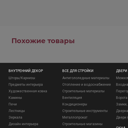
Похожие товары
ВНУТРЕННИЙ ДЕКОР
ВСЕ ДЛЯ СТРОЙКИ
ДВЕРИ
Шторы/Карнизы
Антигололедные материалы
Межко
Предметы интерьера
Отопление и водоснабжение
Входна
Художественная ковка
Строительные материалы
Перего
Камины
Вентиляция
Ворота
Печи
Кондиционеры
Замки, 
Лестницы
Строительные инструменты
Дверна
Зеркала
Металлопрокат
Двери 
Дизайн интерьера
Строительные магазины