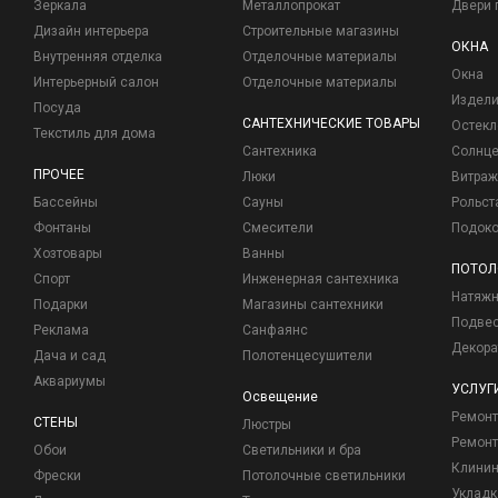
Зеркала
Металлопрокат
Двери 
Дизайн интерьера
Строительные магазины
ОКНА
Внутренняя отделка
Отделочные материалы
Окна
Интерьерный салон
Отделочные материалы
Издели
Посуда
САНТЕХНИЧЕСКИЕ ТОВАРЫ
Остекл
Текстиль для дома
Сантехника
Солнц
ПРОЧЕЕ
Люки
Витраж
Бассейны
Сауны
Рольст
Фонтаны
Смесители
Подоко
Хозтовары
Ванны
ПОТОЛ
Спорт
Инженерная сантехника
Натяжн
Подарки
Магазины сантехники
Подвес
Реклама
Санфаянс
Декора
Дача и сад
Полотенцесушители
Аквариумы
УСЛУГ
Освещение
Ремон
СТЕНЫ
Люстры
Ремонт
Обои
Светильники и бра
Клинин
Фрески
Потолочные светильники
Укладк