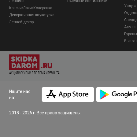
Лепнина
Точечные светильники
Услуга
Краски/Лаки/Колеровка
Отделк
Декоративная штукатурка
Спецо
Лепной декор
Алмазн
Буровы
Вывоз 
Акции и Скидки для дома и ремонта
Ищите нас
на:
2018 - 2026 г. Все права защищены.