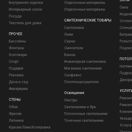
ОКНА
Внутренняя отделка
Отделочные материалы
Окна
Интерьерный салон
Отделочные материалы
Издели
Посуда
САНТЕХНИЧЕСКИЕ ТОВАРЫ
Остекл
Текстиль для дома
Сантехника
Солнц
ПРОЧЕЕ
Люки
Витраж
Бассейны
Сауны
Рольст
Фонтаны
Смесители
Подоко
Хозтовары
Ванны
ПОТОЛ
Спорт
Инженерная сантехника
Натяжн
Подарки
Магазины сантехники
Подвес
Реклама
Санфаянс
Декора
Дача и сад
Полотенцесушители
Аквариумы
УСЛУГ
Освещение
Ремон
СТЕНЫ
Люстры
Ремонт
Обои
Светильники и бра
Клинин
Фрески
Потолочные светильники
Укладк
Лепнина
Точечные светильники
Услуга
Краски/Лаки/Колеровка