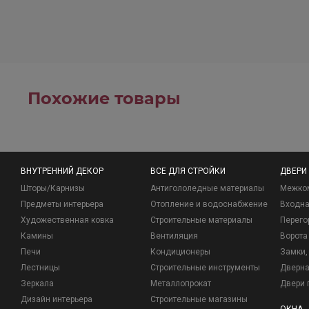
Похожие товары
ВНУТРЕННИЙ ДЕКОР
ВСЕ ДЛЯ СТРОЙКИ
ДВЕРИ
Шторы/Карнизы
Антигололедные материалы
Межко
Предметы интерьера
Отопление и водоснабжение
Входна
Художественная ковка
Строительные материалы
Перего
Камины
Вентиляция
Ворота
Печи
Кондиционеры
Замки, 
Лестницы
Строительные инструменты
Дверна
Зеркала
Металлопрокат
Двери 
Дизайн интерьера
Строительные магазины