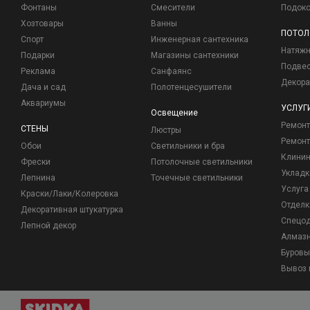
Фонтаны
Смесители
Подоко
Хозтовары
Ванны
ПОТОЛ
Спорт
Инженерная сантехника
Натяжн
Подарки
Магазины сантехники
Подвес
Реклама
Санфаянс
Декора
Дача и сад
Полотенцесушители
Аквариумы
УСЛУГ
Освещение
Ремон
СТЕНЫ
Люстры
Ремонт
Обои
Светильники и бра
Клинин
Фрески
Потолочные светильники
Укладк
Лепнина
Точечные светильники
Услуга
Краски/Лаки/Колеровка
Отделк
Декоративная штукатурка
Спецо
Лепной декор
Алмазн
Буровы
Вывоз 