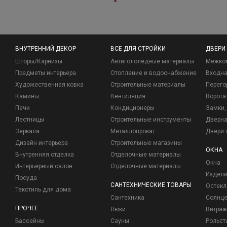
ВНУТРЕННИЙ ДЕКОР
ВСЕ ДЛЯ СТРОЙКИ
ДВЕРИ
Шторы/Карнизы
Антигололедные материалы
Межко
Предметы интерьера
Отопление и водоснабжение
Входна
Художественная ковка
Строительные материалы
Перего
Камины
Вентиляция
Ворота
Печи
Кондиционеры
Замки, 
Лестницы
Строительные инструменты
Дверна
Зеркала
Металлопрокат
Двери 
Дизайн интерьера
Строительные магазины
ОКНА
Внутренняя отделка
Отделочные материалы
Окна
Интерьерный салон
Отделочные материалы
Издели
Посуда
САНТЕХНИЧЕСКИЕ ТОВАРЫ
Остекл
Текстиль для дома
Сантехника
Солнц
ПРОЧЕЕ
Люки
Витраж
Бассейны
Сауны
Рольст