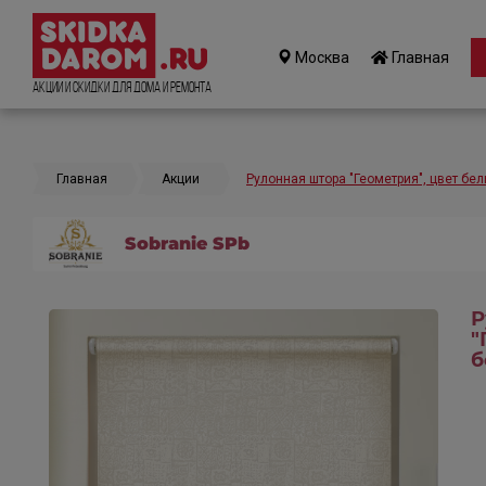
Москва
Главная
Акции и Скидки для дома и ремонта
Главная
Акции
Рулонная штора "Геометрия", цвет бе
Sobranie SPb
Р
"
б