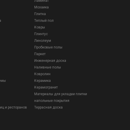
Ламинат
Мозаика
Плитка
а
Теплый пол
Ковры
Плинтус
Линолеум
Пробковые полы
Паркет
Инженерная доска
Наливные полы
Ковролин
емы
Керамика
Керамогранит
Материалы для укладки плитки
напольные покрытия
иц и ресторанов
Террасная доска