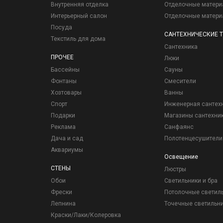
Внутренняя отделка
Отделочные матер
Интерьерный салон
Отделочные матер
Посуда
САНТЕХНИЧЕСКИЕ 
Текстиль для дома
Сантехника
ПРОЧЕЕ
Люки
Бассейны
Сауны
Фонтаны
Смесители
Хозтовары
Ванны
Спорт
Инженерная сантех
Подарки
Магазины сантехни
Реклама
Санфаянс
Дача и сад
Полотенцесушители
Аквариумы
Освещение
СТЕНЫ
Люстры
Обои
Светильники и бра
Фрески
Потолочные светил
Лепнина
Точечные светильн
Краски/Лаки/Колеровка