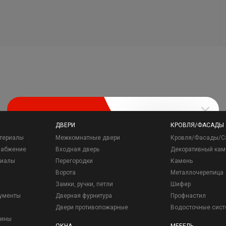
ДВЕРИ
КРОВЛЯ/ФАСАДЫ
териалы
Межкомнатные двери
Кровля/Фасады/С
набжение
Входная дверь
Декоративный кам
риалы
Перегородки
Камень
Ворота
Металлочерепица
Замки, ручки, петли
Шифер
рументы
Дверная фурнитура
Профнастил
Двери противопожарные
Водосточные сис
зины