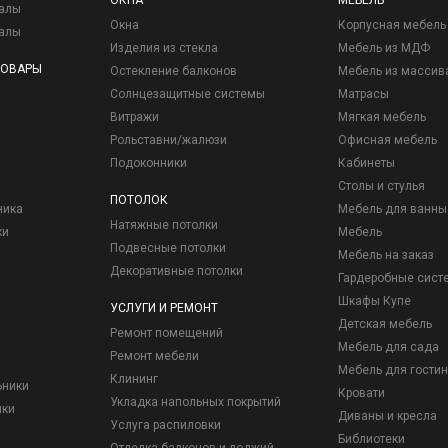
ОКНА
МЕБЕЛЬ
иалы
Окна
Корпусная мебель
иалы
Изделия из стекла
Мебель из МДФ
ТОВАРЫ
Остекление балконов
Мебель из массив
Солнцезащитные системы
Матрасы
Витражи
Мягкая мебель
Рольставни/жалюзи
Офисная мебель
Подоконники
Кабинеты
Столы и стулья
ПОТОЛОК
ника
Мебель для ванны
Натяжные потолки
ки
Мебель
Подвесные потолки
Мебель на заказ
Декоративные потолки
Гардеробные сист
Шкафы Купе
УСЛУГИ И РЕМОНТ
Детская мебель
Ремонт помещений
Мебель для сада
Ремонт мебели
Мебель для гостин
Клининг
ьники
Кровати
Укладка напольных покрытий
ики
Диваны и кресла
Услуга распиловки
Библиотеки